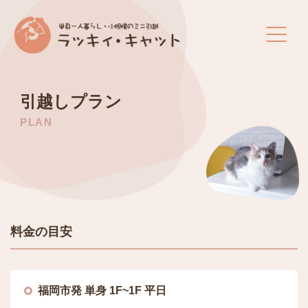
ホーム
引越しプラン
PLAN
引越しプラン
家具の組み立て代行
大型家具＆家電の単体引越し
料金の目安
安全に運ぶために
引越し費用を抑えるコツ
福岡市発 単身 1F~1F 平日
会社概要