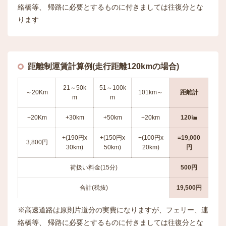
絡橋等、 帰路に必要とするものに付きましては往復分とな
ります
距離制運賃計算例(走行距離120kmの場合)
21～50k
51～100k
～20Km
101km～
距離計
m
m
+20Km
+30km
+50km
+20km
120㎞
+(190円x
+(150円x
+(100円x
=19,000
3,800円
30km)
50km)
20km)
円
荷扱い料金(15分)
500円
合計(税抜)
19,500円
※高速道路は原則片道分の実費になりますが、フェリー、連
絡橋等、 帰路に必要とするものに付きましては往復分とな