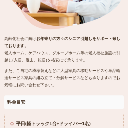
高齢化社会に向け
お年寄りの方々のシニア引越しをサポート致し
ております。
老人ホーム、ケアハウス、グループホーム等の老人福祉施設の引
越し(入居、退去、転居)を格安にて承ります。
また、ご自宅の模様替えなどに大型家具の移動サービスや単品輸
送サービス家具の組み立て・分解サービスなども承りますのでお
気軽にお問い合わせ下さい。
料金目安
平日
(
軽トラック
1
台
+
ドライバー
1
名
)