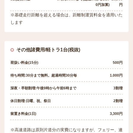
0円加算)
円
※基礎走行距離を超える場合は、距離制運賃料金を適用いた
します
その他諸費用/軽トラ1台(税抜)
荷扱い料金(15分)
500円
待ち時間:30分まで無料。超過時間30分毎
1.000円
深夜・早朝割増:午後9時から午前6時まで
3割増
休日割増:日曜、祝、祭日
2割増
留置き料金(1日)
3,300円
※高速道路は原則片道分の実費になりますが、フェリー、連