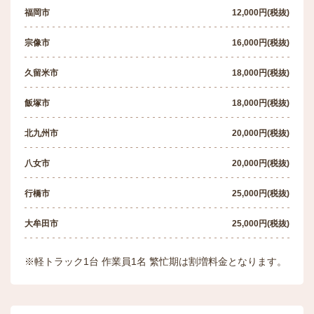
福岡市
12,000円(税抜)
安心の補償制度
宗像市
16,000円(税抜)
賠償責任保険表示
久留米市
18,000円(税抜)
飯塚市
18,000円(税抜)
引越運送約款
北九州市
20,000円(税抜)
プライバシーポリシー
八女市
20,000円(税抜)
お問い合わせ
行橋市
25,000円(税抜)
お見積り
大牟田市
25,000円(税抜)
事例紹介
※軽トラック1台 作業員1名 繁忙期は割増料金となります。
お知らせ